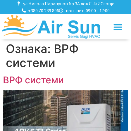
ул.Никола Парапунов бр.3А лок C-4/2 Скопје
+389 70 239 896
пон.-пет. 09:00 - 17:00
Ознака:
ВРФ
системи
ВРФ системи