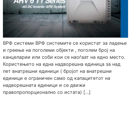
ВРФ системи ВРФ системите се користат за ладење
и греење на поголеми објекти , поголем број на
канцеларии или соби кои се наоѓаат на едно место.
Користењето на една надворешна единица за над
пет внатрешни единици ( бројот на внатрешни
единици е ограничен само од капацитетот на
надворешната единици и се движи
правопропорционално со истата) […]