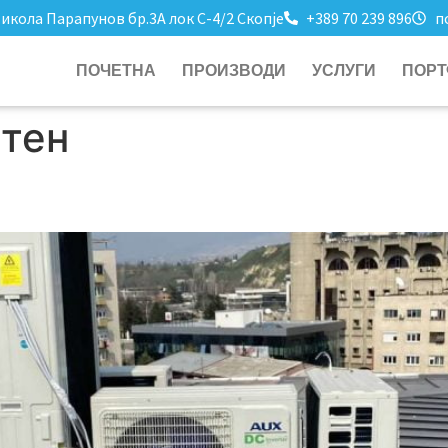
Никола Парапунов бр.3А лок C-4/2 Скопје
+389 70 239 896
по
ПОЧЕТНА
ПРОИЗВОДИ
УСЛУГИ
ПОР
стен