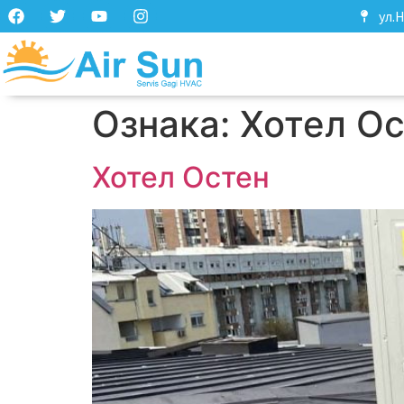
ул.
Ознака:
Хотел О
Хотел Остен