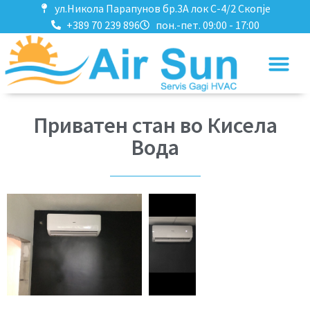
ул.Никола Парапунов бр.3А лок C-4/2 Скопје
+389 70 239 896
пон.-пет. 09:00 - 17:00
Приватен стан во Кисела
Вода