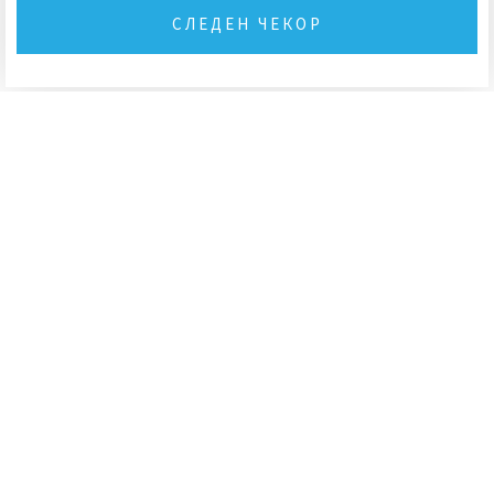
СЛЕДЕН ЧЕКОР
КОНТАКТ:
ул.Никола Парапунов бр.3А
лок C-4/2 Карпош 4
Скопје
+389 70 239 896
info@airsun.com.mk